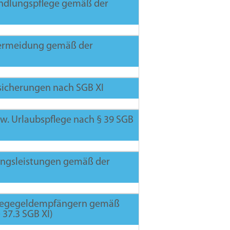
andlungspflege gemäß der
vermeidung gemäß der
sicherungen nach SGB XI
uch
w. Urlaubspflege nach § 39 SGB
such
ungsleistungen gemäß der
flege
flegegeldempfängern gemäß
lege 1
 37.3 SGB XI)