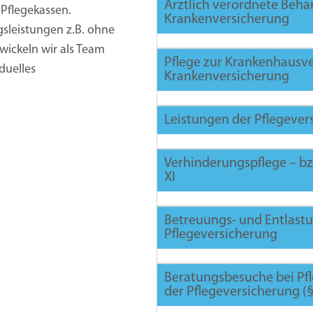
Ärztlich verordnete Beh
 Pflegekassen.
Krankenversicherung
gsleistungen z.B. ohne
wickeln wir als Team
Pflege zur Krankenhaus
duelles
Krankenversicherung
Leistungen der Pflegever
Leistungskomplex
Erstbes
Verhinderungspflege – bz
1
XI
Leistungskomplex
Folgebe
2
Betreuungs- und Entlast
Pflegeversicherung
Leistungskomplex
Kleine P
3
Beratungsbesuche bei P
Leistungskomplex
Große Pf
der Pflegeversicherung (§
4